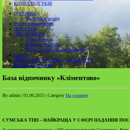
КНИГА ВІДГУКІВ
ГОЛОВНА
Наші досягнення
Умови проживання
ПОСЛУГИ
ПРО НОМЕРИ
Опис номерів
Вартість Номерів
Схема розташування номерів
Галерея
ЗВОРОТНІЙ ЗВ’ЯЗОК — КОНТАКТИ
КНИГА ВІДГУКІВ
База відпочинку «Кліментово»
By admin | 01.06.2015 | Category
На головну
СУМСЬКА ТПП – НАЙКРАЩА У СФЕРІ НАДАННЯ ПОС
За результатами конкурсу «100 кращих товарів Сумщини»
базу