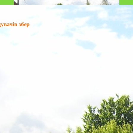
ачів зберігати тишу! На базі ведеться відеоспостер