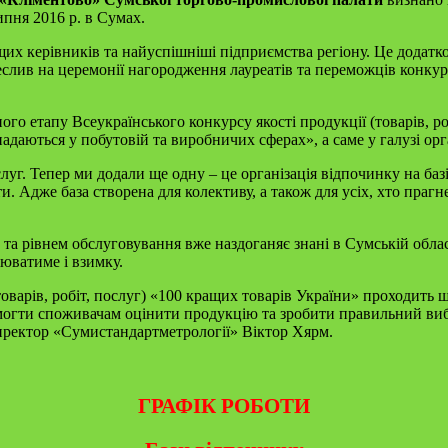
ипня 2016 р. в Сумах.
х керівників та найуспішніші підприємства регіону. Це додатков
реслив на церемонії нагородження лауреатів та переможців конку
го етапу Всеукраїнського конкурсу якості продукції (товарів, р
адаються у побутовій та виробничих сферах», а саме у галузі орг
уг. Тепер ми додали ще одну – це організація відпочинку на базі
и. Адже база створена для колективу, а також для усіх, хто пра
 та рівнем обслуговування вже наздоганяє знані в Сумській обл
цюватиме і взимку.
товарів, робіт, послуг) «100 кращих товарів України» проходить
могти споживачам оцінити продукцію та зробити правильний виб
иректор «Сумистандартметрології» Віктор Хярм.
ГРАФІК РОБОТИ