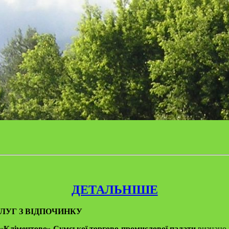
ДЕТАЛЬНІШЕ
ЛУГ З ВІДПОЧИНКУ
 «Кліментово» Сумської торгово-промислової палати
визнано 