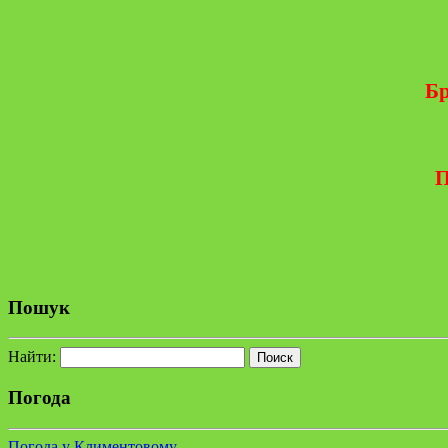
Бр
П
Пошук
Найти:
Погода
Погода у Климентовому