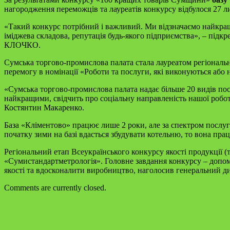
нагородження переможців та лауреатів конкурсу відбулося 27 л
«Такий конкурс потрібний і важливий. Ми відзначаємо найкращи
іміджева складова, репутація будь-якого підприємства», – підк
КЛОЧКО.
Сумська торгово-промислова палата стала лауреатом регіонально
перемогу в номінації «Роботи та послуги, які виконуються або н
«Сумська торгово-промислова палата надає більше 20 видів посл
найкращими, свідчить про соціальну направленість нашої робот
Костянтин Макаренко.
База «Кліментово» працює лише 2 роки, але за спектром послуг
початку зими на базі вдасться збудувати котельню, то вона пра
Регіональний етап Всеукраїнського конкурсу якості продукції (
«Сумистандартметрологія». Головне завдання конкурсу – допо
якості та вдосконалити виробництво, наголосив генеральний д
Comments are currently closed.