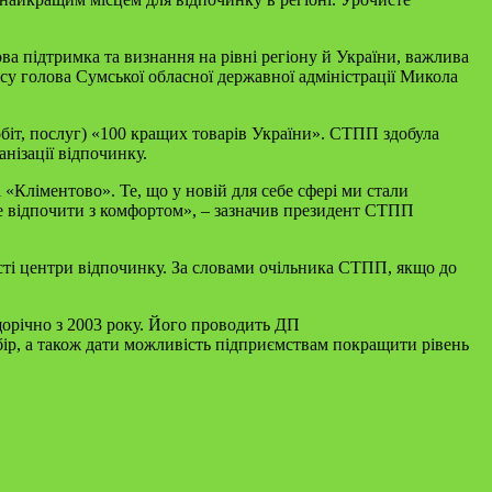
а підтримка та визнання на рівні регіону й України, важли
ва
рсу голова Сумської обласної державної адміністрації Микола
обіт, послуг) «100 кращих товарів України». СТПП здобула
анізації відпочинку.
 «Кліментово». Те, що у новій для себе сфері ми стали
гне відпочити з комфортом», – зазначив президент СТПП
асті центри відпочинку. За словами очільника СТПП, якщо до
 щорічно з 2003 року. Його проводить ДП
ір, а також дати можливість підприємствам покращити рівень